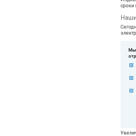
сроки 
Наши
Сегод
элект
Мы 
отр
Увелич