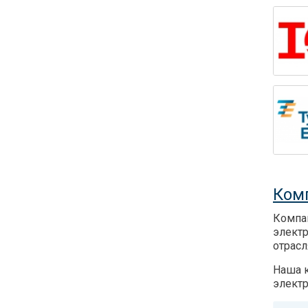
Ком
Компа
электр
отрас
Наша к
электр