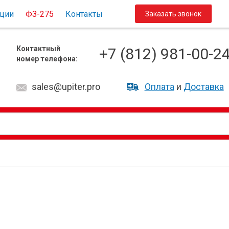
ции
ФЗ-275
Контакты
За­ка­зать зво­нок
Контактный
+7 (812) 981-00-2
номер телефона:
sales@upiter.pro
Оплата
и
Доставка