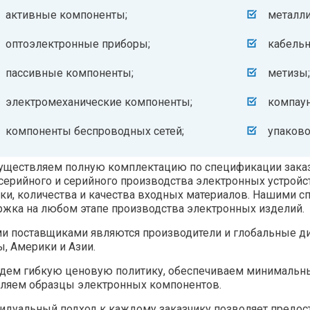
активные компоненты;
металли
оптоэлектронные приборы;
кабельн
пассивные компоненты;
метизы
электромеханические компоненты;
компаун
компоненты беспроводных сетей;
упаков
уществляем полную комплектацию по спецификации заказ
ерийного и серийного производства электронных устройс
ки, количества и качества входных материалов. Нашими 
жка на любом этапе производства электронных изделий.
и поставщиками являются производители и глобальные д
, Америки и Азии.
ем гибкую ценовую политику, обеспечиваем минимальные 
вляем образцы электронных компонентов.
идуальный подход к каждому заказчику позволяет предо