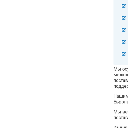
Мы ос
мелкос
постав
поддер
Нашим
Европы
Мы вед
поста
Индив